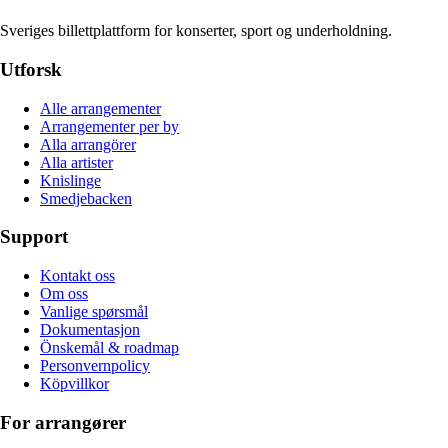
Sveriges billettplattform for konserter, sport og underholdning.
Utforsk
Alle arrangementer
Arrangementer per by
Alla arrangörer
Alla artister
Knislinge
Smedjebacken
Support
Kontakt oss
Om oss
Vanlige spørsmål
Dokumentasjon
Önskemål & roadmap
Personvernpolicy
Köpvillkor
For arrangører