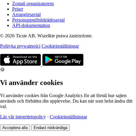
Zostań organizatorem
Priser
Arrangörsavtal
Personuppgiftsbiträdesavtal
API-dokumentation
© 2026 Ticsie AB. Wszelkie prawa zastrzeżone.
Polityka prywatności
Cookieinställningar
🍪
Vi använder cookies
Vi använder cookies från Google Analytics för att förstå hur sajten
används och förbättra din upplevelse. Du kan när som helst ändra ditt
val.
Läs vår integritetspolicy
·
Cookieinställningar
Acceptera alla
Endast nödvändiga