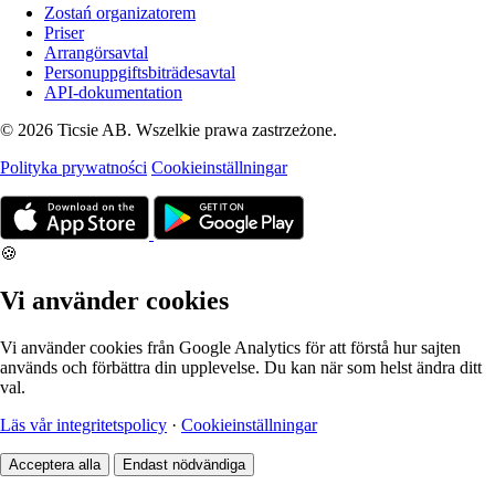
Zostań organizatorem
Priser
Arrangörsavtal
Personuppgiftsbiträdesavtal
API-dokumentation
© 2026 Ticsie AB. Wszelkie prawa zastrzeżone.
Polityka prywatności
Cookieinställningar
🍪
Vi använder cookies
Vi använder cookies från Google Analytics för att förstå hur sajten
används och förbättra din upplevelse. Du kan när som helst ändra ditt
val.
Läs vår integritetspolicy
·
Cookieinställningar
Acceptera alla
Endast nödvändiga