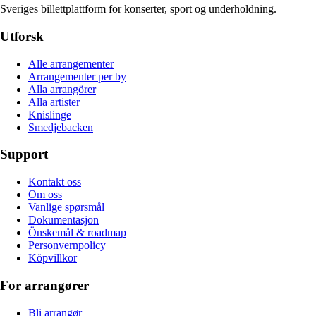
Sveriges billettplattform for konserter, sport og underholdning.
Utforsk
Alle arrangementer
Arrangementer per by
Alla arrangörer
Alla artister
Knislinge
Smedjebacken
Support
Kontakt oss
Om oss
Vanlige spørsmål
Dokumentasjon
Önskemål & roadmap
Personvernpolicy
Köpvillkor
For arrangører
Bli arrangør