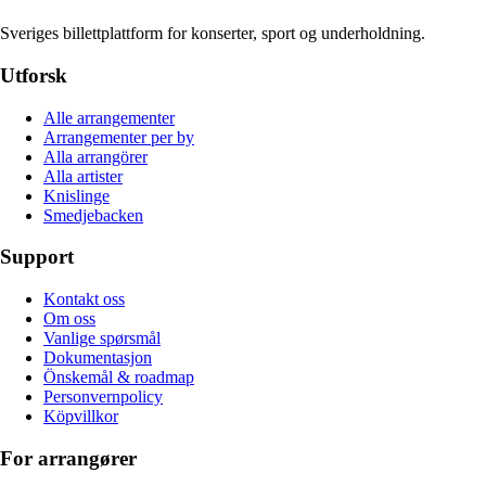
Sveriges billettplattform for konserter, sport og underholdning.
Utforsk
Alle arrangementer
Arrangementer per by
Alla arrangörer
Alla artister
Knislinge
Smedjebacken
Support
Kontakt oss
Om oss
Vanlige spørsmål
Dokumentasjon
Önskemål & roadmap
Personvernpolicy
Köpvillkor
For arrangører