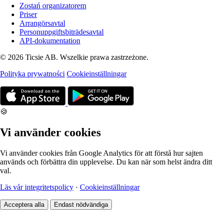
Zostań organizatorem
Priser
Arrangörsavtal
Personuppgiftsbiträdesavtal
API-dokumentation
© 2026 Ticsie AB. Wszelkie prawa zastrzeżone.
Polityka prywatności
Cookieinställningar
🍪
Vi använder cookies
Vi använder cookies från Google Analytics för att förstå hur sajten
används och förbättra din upplevelse. Du kan när som helst ändra ditt
val.
Läs vår integritetspolicy
·
Cookieinställningar
Acceptera alla
Endast nödvändiga