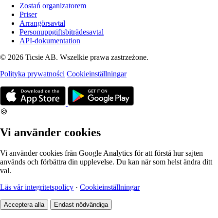
Zostań organizatorem
Priser
Arrangörsavtal
Personuppgiftsbiträdesavtal
API-dokumentation
© 2026 Ticsie AB. Wszelkie prawa zastrzeżone.
Polityka prywatności
Cookieinställningar
🍪
Vi använder cookies
Vi använder cookies från Google Analytics för att förstå hur sajten
används och förbättra din upplevelse. Du kan när som helst ändra ditt
val.
Läs vår integritetspolicy
·
Cookieinställningar
Acceptera alla
Endast nödvändiga