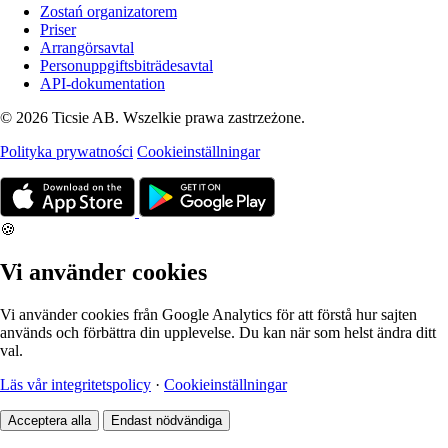
Zostań organizatorem
Priser
Arrangörsavtal
Personuppgiftsbiträdesavtal
API-dokumentation
© 2026 Ticsie AB. Wszelkie prawa zastrzeżone.
Polityka prywatności
Cookieinställningar
🍪
Vi använder cookies
Vi använder cookies från Google Analytics för att förstå hur sajten
används och förbättra din upplevelse. Du kan när som helst ändra ditt
val.
Läs vår integritetspolicy
·
Cookieinställningar
Acceptera alla
Endast nödvändiga