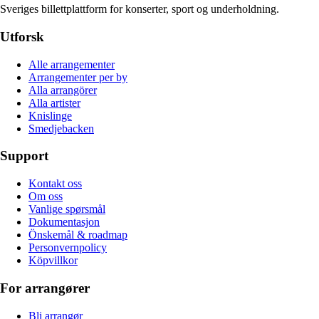
Sveriges billettplattform for konserter, sport og underholdning.
Utforsk
Alle arrangementer
Arrangementer per by
Alla arrangörer
Alla artister
Knislinge
Smedjebacken
Support
Kontakt oss
Om oss
Vanlige spørsmål
Dokumentasjon
Önskemål & roadmap
Personvernpolicy
Köpvillkor
For arrangører
Bli arrangør