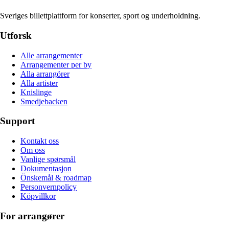
Sveriges billettplattform for konserter, sport og underholdning.
Utforsk
Alle arrangementer
Arrangementer per by
Alla arrangörer
Alla artister
Knislinge
Smedjebacken
Support
Kontakt oss
Om oss
Vanlige spørsmål
Dokumentasjon
Önskemål & roadmap
Personvernpolicy
Köpvillkor
For arrangører