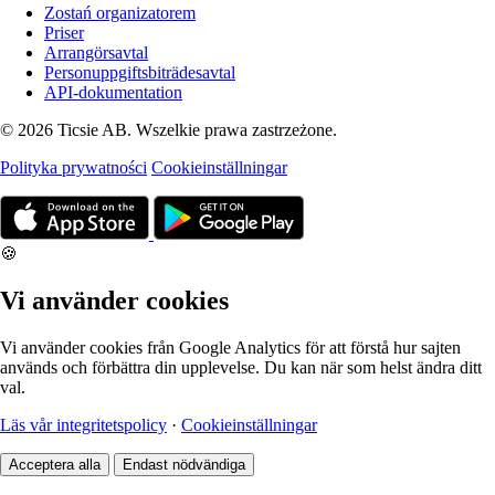
Zostań organizatorem
Priser
Arrangörsavtal
Personuppgiftsbiträdesavtal
API-dokumentation
© 2026 Ticsie AB. Wszelkie prawa zastrzeżone.
Polityka prywatności
Cookieinställningar
🍪
Vi använder cookies
Vi använder cookies från Google Analytics för att förstå hur sajten
används och förbättra din upplevelse. Du kan när som helst ändra ditt
val.
Läs vår integritetspolicy
·
Cookieinställningar
Acceptera alla
Endast nödvändiga