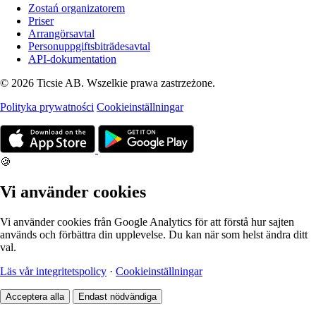
Zostań organizatorem
Priser
Arrangörsavtal
Personuppgiftsbiträdesavtal
API-dokumentation
© 2026 Ticsie AB. Wszelkie prawa zastrzeżone.
Polityka prywatności
Cookieinställningar
🍪
Vi använder cookies
Vi använder cookies från Google Analytics för att förstå hur sajten
används och förbättra din upplevelse. Du kan när som helst ändra ditt
val.
Läs vår integritetspolicy
·
Cookieinställningar
Acceptera alla
Endast nödvändiga