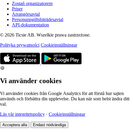
Zostań organizatorem
Priser
Arrangörsavtal
Personuppgiftsbiträdesavtal
API-dokumentation
© 2026 Ticsie AB. Wszelkie prawa zastrzeżone.
Polityka prywatności
Cookieinställningar
🍪
Vi använder cookies
Vi använder cookies från Google Analytics för att förstå hur sajten
används och förbättra din upplevelse. Du kan när som helst ändra ditt
val.
Läs vår integritetspolicy
·
Cookieinställningar
Acceptera alla
Endast nödvändiga