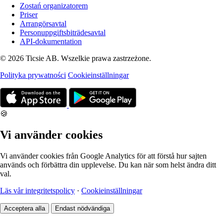
Zostań organizatorem
Priser
Arrangörsavtal
Personuppgiftsbiträdesavtal
API-dokumentation
© 2026 Ticsie AB. Wszelkie prawa zastrzeżone.
Polityka prywatności
Cookieinställningar
🍪
Vi använder cookies
Vi använder cookies från Google Analytics för att förstå hur sajten
används och förbättra din upplevelse. Du kan när som helst ändra ditt
val.
Läs vår integritetspolicy
·
Cookieinställningar
Acceptera alla
Endast nödvändiga