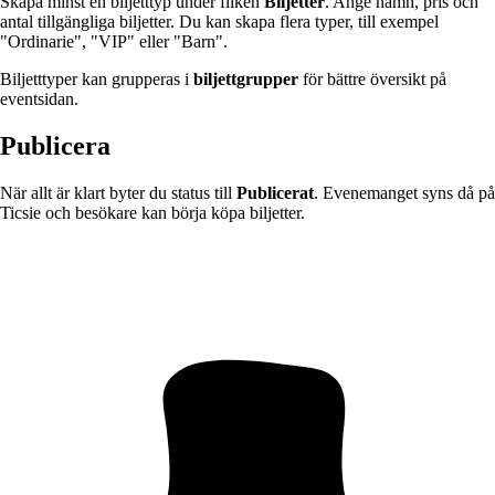
Skapa minst en biljetttyp under fliken
Biljetter
. Ange namn, pris och
antal tillgängliga biljetter. Du kan skapa flera typer, till exempel
"Ordinarie", "VIP" eller "Barn".
Biljetttyper kan grupperas i
biljettgrupper
för bättre översikt på
eventsidan.
Publicera
När allt är klart byter du status till
Publicerat
. Evenemanget syns då på
Ticsie och besökare kan börja köpa biljetter.