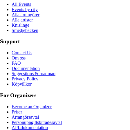
All Events
Events by city
Alla arrangörer
Alla artister
Knislinge
Smedjebacken
Support
Contact Us
Om oss
FAQ
Documentation
Suggestions & roadmap
Privacy Policy
Köpvillkor
For Organizers
Become an Organizer
Priser
Arrangörsavtal
Personuppgiftsbiträdesavtal
API-dokumentation