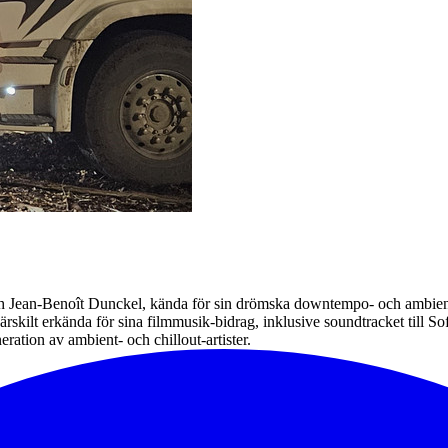
h Jean-Benoît Dunckel, kända för sin drömska downtempo- och ambient
rskilt erkända för sina filmmusik-bidrag, inklusive soundtracket till S
ration av ambient- och chillout-artister.